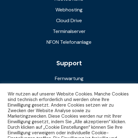
Webhosting
Cloud Drive
Terminalserver
NFON Telefonanlage
Support
Fernwartung
Downloads
Wir nutzen auf unserer Website Cookies. Manche Cookies
sind technisch erforderlich und werden ohne Ihre
FAQ
Einwilligung gesetzt. Andere Cookies setzen wir zu
Zwecken der Website Analyse sowie zu
Notdienst
Marketingzwecken. Diese Cookies werden nur mit Ihrer
Einwilligung gesetzt, indem Sie „Alle akzeptieren“ klicken.
Durch klicken auf „Cookie Einstellungen“ können Sie Ihre
Einwilligung verweigern oder individuelle Cookie-